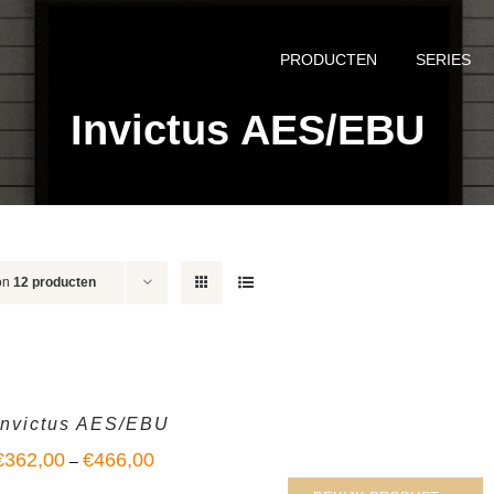
PRODUCTEN
SERIES
Invictus AES/EBU
on
12 producten
Invictus AES/EBU
€
362,00
€
466,00
–