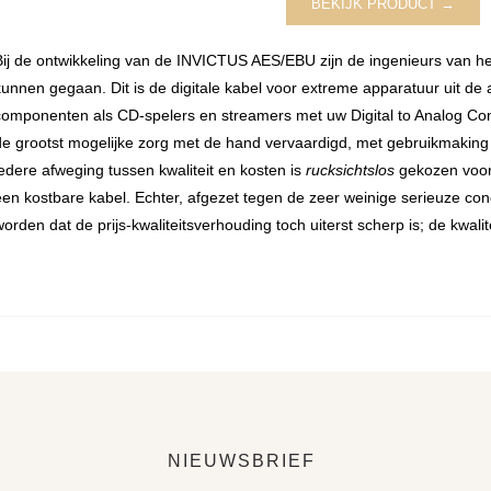
BEKIJK PRODUCT →
Bij de ontwikkeling van de INVICTUS AES/EBU zijn de ingenieurs van he
kunnen gegaan. Dit is de digitale kabel voor extreme apparatuur uit de ab
componenten als CD-spelers en streamers met uw Digital to Analog Con
de grootst mogelijke zorg met de hand vervaardigd, met gebruikmaking va
iedere afweging tussen kwaliteit en kosten is
rucksichtslos
gekozen voor 
een kostbare kabel. Echter, afgezet tegen de zeer weinige serieuze con
worden dat de prijs-kwaliteitsverhouding toch uiterst scherp is; de kwalit
NIEUWSBRIEF