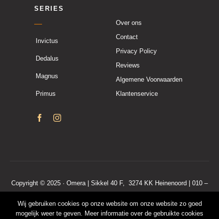
SERIES
Over ons
Contact
Invictus
Privacy Policy
Dedalus
Reviews
Magnus
Algemene Voorwaarden
Primus
Klantenservice
Copyright © 2025 · Omera | Sikkel 40 F, 3274 KK Heinenoord | 010 –
7600 190
Wij gebruiken cookies op onze website om onze website zo goed
KvKnr. 50208446 | BTWnr. NL001571088B68
mogelijk weer te geven. Meer informatie over de gebruikte cookies
Algemene voorwaarden
|
Privacy policy
|
Klantenservice