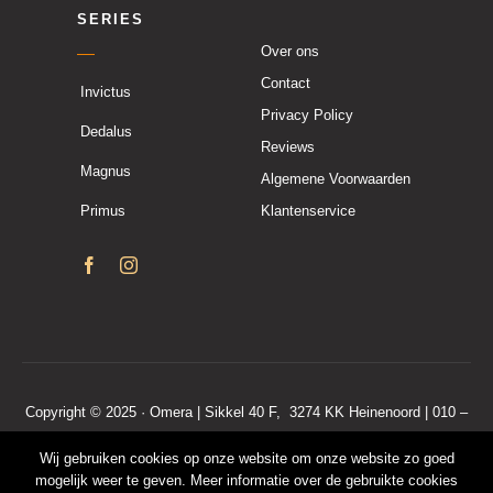
SERIES
Over ons
Contact
Invictus
Privacy Policy
Dedalus
Reviews
Magnus
Algemene Voorwaarden
Primus
Klantenservice
Copyright © 2025 · Omera | Sikkel 40 F, 3274 KK Heinenoord | 010 –
7600 190
Wij gebruiken cookies op onze website om onze website zo goed
KvKnr. 50208446 | BTWnr. NL001571088B68
mogelijk weer te geven. Meer informatie over de gebruikte cookies
Algemene voorwaarden
|
Privacy policy
|
Klantenservice