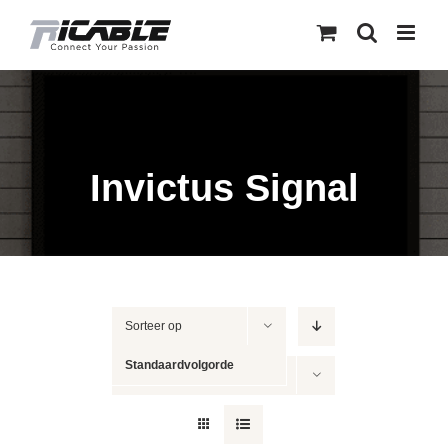
Skip
to
content
Invictus Signal
Sorteer op
Standaardvolgorde
Toon
12 producten