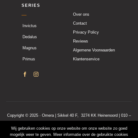
SERIES
Over ons
Contact
Invictus
Privacy Policy
Dedalus
Reviews
Magnus
Algemene Voorwaarden
Primus
Klantenservice
Copyright © 2025 · Omera | Sikkel 40 F, 3274 KK Heinenoord | 010 –
7600 190
Wij gebruiken cookies op onze website om onze website zo goed
KvKnr. 50208446 | BTWnr. NL001571088B68
mogelijk weer te geven. Meer informatie over de gebruikte cookies
Algemene voorwaarden
|
Privacy policy
|
Klantenservice