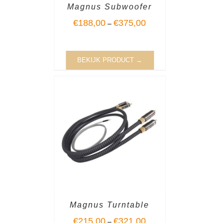
Magnus Subwoofer
€
188,00
€
375,00
–
BEKIJK PRODUCT →
Magnus Turntable
€
215,00
€
321,00
–