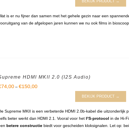
BEKIJK PRODUCT →
Wat is er nu fijner dan samen met het gehele gezin naar een spannende 
vooruitgang van de afgelopen jaren kunnen we nu ook films in bioscoopk
Supreme HDMI MKII 2.0 (I2S Audio)
€
74,00
€
150,00
–
BEKIJK PRODUCT →
De Supreme MKII is een verbeterde HDMI 2.0b-kabel die uitzonderlijk p
zelfs beter werkt dan HDMI 2.1. Vooral voor het
I²S-protocol
in de Hi-Fi
een
betere constructie
biedt voor gescheiden kloksignalen. Let op: b