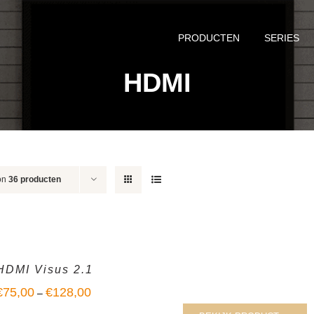
PRODUCTEN
SERIES
HDMI
on
36 producten
HDMI Visus 2.1
€
75,00
€
128,00
–