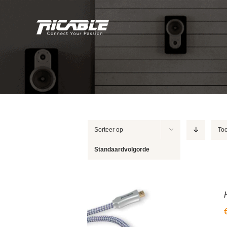
Skip
to
content
Sorteer op
To
Standaardvolgorde