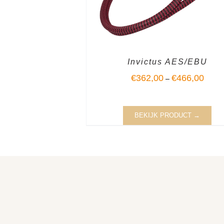
Invictus AES/EBU
€
362,00
€
466,00
–
BEKIJK PRODUCT →