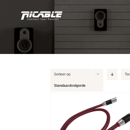
Skip
to
content
Sorteer op
To
Standaardvolgorde