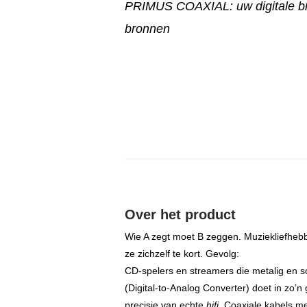
PRIMUS COAXIAL: uw digitale br
bronnen
Over het product
Wie A zegt moet B zeggen. Muziekliefhebb
ze zichzelf te kort. Gevolg:
CD-spelers en streamers die metalig en sc
(Digital-to-Analog Converter) doet in z
precisie van echte
hifi
. Coaxiale kabels m