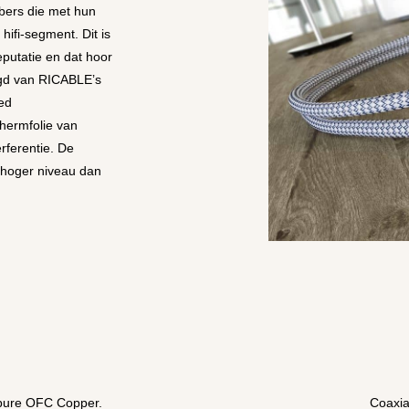
bers die met hun
ifi-segment. Dit is
putatie en dat hoor
digd van RICABLE’s
ed
hermfolie van
rferentie. De
l hoger niveau dan
pure OFC Copper.
Coaxia