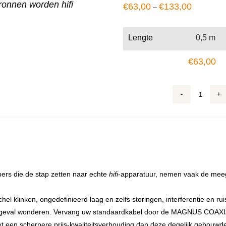
onnen worden hifi
€
63,00
€
133,00
–
Lengte
€
63,00
Primus
Coaxia
aantal
ers die de stap zetten naar echte
hifi
-apparatuur, nemen vaak de meeg
hel klinken, ongedefinieerd laag en zelfs storingen, interferentie en 
o’n geval wonderen. Vervang uw standaardkabel door de MAGNUS COAXIA
et een scherpere prijs-kwaliteitsverhouding dan deze degelijk gebouw