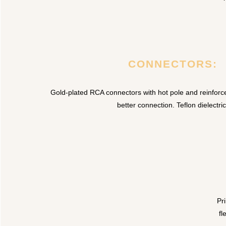
CONNECTORS:
Gold-plated RCA connectors with hot pole and reinforc
better connection. Teflon dielectric
Pr
fl