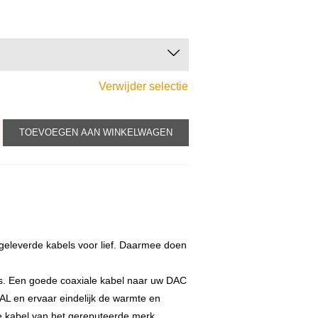

Verwijder selectie
TOEVOEGEN AAN WINKELWAGEN
l
eleverde kabels voor lief. Daarmee doen
ruis. Een goede coaxiale kabel naar uw DAC
L en ervaar eindelijk de warmte en
de kabel van het gereputeerde merk