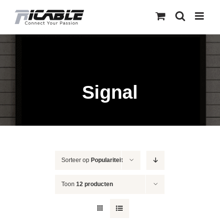
Skip
to
content
Signal
Sorteer op
Populariteit
Toon
12 producten