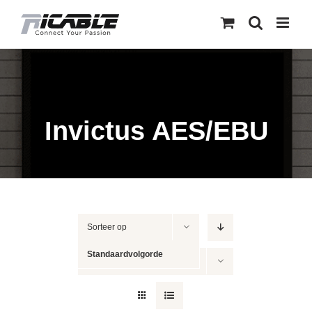
Skip
to
content
Invictus AES/EBU
Sorteer op
Standaardvolgorde
Toon
12 producten