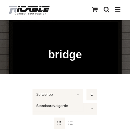
Skip
to
content
bridge
Sorteer op
Standaardvolgorde
Toon
12 producten