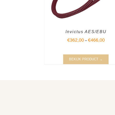
Invictus AES/EBU
€
362,00
€
466,00
–
BEKIJK PRODUCT →